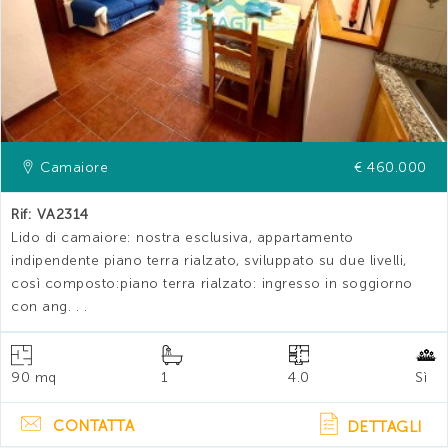
Camaiore
€ 460.000
Rif: VA2314
Lido di camaiore: nostra esclusiva, appartamento
indipendente piano terra rialzato, sviluppato su due livelli,
così composto:piano terra rialzato: ingresso in soggiorno
con ang. . .
90 mq
1
4.0
Sì
CONTATTA
DETTAGLI