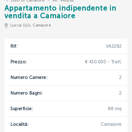
Lido Di Camaiore
Rif: VA2282
Appartamento indipendente in
*Il tuo telefono
*Il tuo indirizzo Email
vendita a Camaiore
Lucca (LU), Camaiore
*Il tuo nome
*Il nome del tuo amico
Rif:
VA2282
Prezzo:
€ 410.000 - Tratt.
*Il tuo cognome
*L'indirizzo Email del tuo amico
Numero Camere:
2
Numero Bagni:
2
*Controllo Antispam: qual è il numero fra 5 e 7?
Ho letto, compreso e accettato i
termini e
condizioni
.
Superficie:
88 mq
*Controllo Antispam: qual è il numero fra 5 e 7?
Località:
Camaiore
INVIA