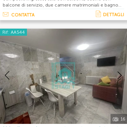
balcone di servizio, due camere matrimoniali e bagno
con doccia. A corredo giardinetto privato con forno e
DETTAGLI
CONTATTA
barbecue, possibilità di parcheggiare 2/3 auto. Acc. . .
Rif: AA544
Previous
16