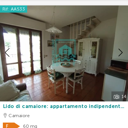
Rif: AA533
Previous
14
Lido di camaiore: appartamento indipendente
con giardino e posti auto a 400 mt dal mare
Camaiore
F
60 mq