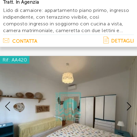
Tratt. In Agenzia
Lido di camaiore: appartamento piano primo, ingresso
indipendente, con terrazzino vivibile, così
composto:ingresso in soggiorno con cucina a vista,
camera matrimoniale, cameretta con due lettini e
bagno con doccia. Posto bici nell' area condominiale.
DETTAGLI
CONTATTA
Accessori: tv, lavatricedisponibilita' e prezzi. . .
Rif: AA420
Previous