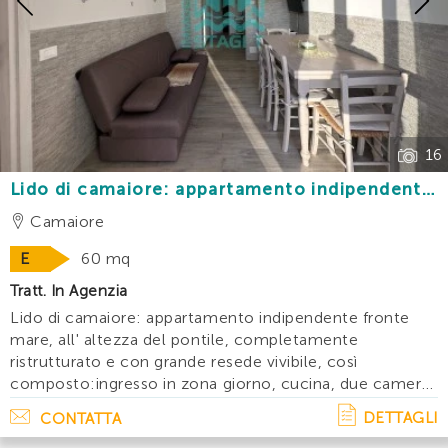
Previous
16
Lido di camaiore: appartamento indipendente
fronte mare ristrutturato con resede vivibile
Camaiore
E
60 mq
Tratt. In Agenzia
Lido di camaiore: appartamento indipendente fronte
mare, all' altezza del pontile, completamente
ristrutturato e con grande resede vivibile, così
composto:ingresso in zona giorno, cucina, due camere
matrimoniali, bagno. Grande resede fronte passeggiata
DETTAGLI
CONTATTA
dove poter mangiare all' aria aperta, corte. . .