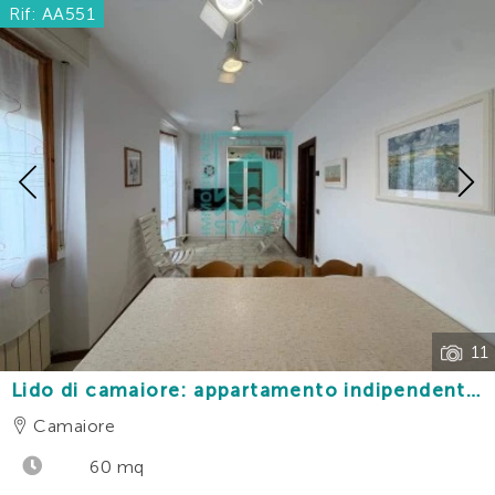
Rif: AA551
Previous
11
Lido di camaiore: appartamento indipendente
con 2 camere e terrazzino vivibile a 350 m dal
Camaiore
mare
60 mq