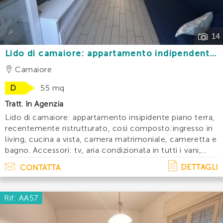
14
Lido di camaiore: appartamento indipendente
piano terra ristrutturato a 200 mt dal mare
Camaiore
D
55 mq
Tratt. In Agenzia
Lido di camaiore: appartamento insipidente piano terra,
recentemente ristrutturato, così composto:ingresso in
living, cucina a vista, camera matrimoniale, cameretta e
bagno. Accessori: tv, aria condizionata in tutti i vani,
lavatrice. L' immobile è ubicato a 200 mt dal mare e
DETTAGLI
CONTATTA
vicino a tutti i ser. . .
Rif: AA57