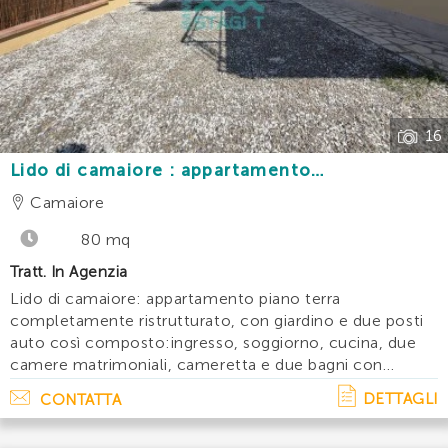
Trova la tua
casa vacanze
ideale utilizzando il filtro
di ricerca qua sotto. Scegli l’annuncio desiderato e
INVIA
contattaci, ti sapremo fornire tutte le informazioni
necessarie.
16
Lido di camaiore : appartamento
indipendente piano terra con giardino e 2
Camaiore
posti auto a 600 m dal mare
80 mq
Tratt. In Agenzia
Lido di camaiore: appartamento piano terra
completamente ristrutturato, con giardino e due posti
auto così composto:ingresso, soggiorno, cucina, due
camere matrimoniali, cameretta e due bagni con
doccia. Accessori: tv, lavatrice, lavastoviglie, aria
DETTAGLI
CONTATTA
condizionata, no animali. Disponibilita':agosto:. . .