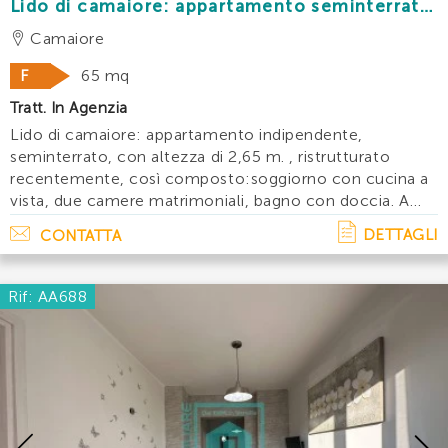
Lido di camaiore: appartamento seminterrato
indipendente con giardino e posti auto a 150
Camaiore
mt dal mare
F
65 mq
Tratt. In Agenzia
Lido di camaiore: appartamento indipendente,
seminterrato, con altezza di 2,65 m. , ristrutturato
recentemente, così composto:soggiorno con cucina a
vista, due camere matrimoniali, bagno con doccia. A
corredo, grande spazio esterno vivibile con gazebo e
DETTAGLI
CONTATTA
barbecue, posti auto/bici/moto. L' immobile s. . .
Rif: AA688