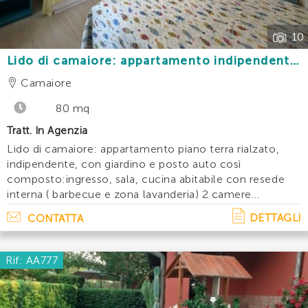
10
Lido di camaiore: appartamento indipendente
piano terra con giardino e posto auto a 300 m
Camaiore
dal mare
80 mq
Tratt. In Agenzia
Lido di camaiore: appartamento piano terra rialzato,
indipendente, con giardino e posto auto così
composto:ingresso, sala, cucina abitabile con resede
interna ( barbecue e zona lavanderia) 2 camere
matrimoniali cameretta e bagno. Accessori: lavatrice,
DETTAGLI
CONTATTA
lavastoviglie, tv aria condizionata. Disponibi. . .
Rif: AA777