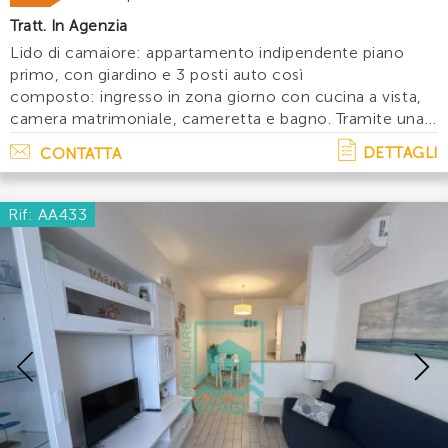
Tratt. In Agenzia
Lido di camaiore: appartamento indipendente piano
primo, con giardino e 3 posti auto così
composto: ingresso in zona giorno con cucina a vista,
camera matrimoniale, cameretta e bagno. Tramite una
scaletta dalla zona giorno accediamo alla parte
DETTAGLI
CONTATTA
mansardata dove troviamo due vani con due letti. . .
Rif: AA433
Previous