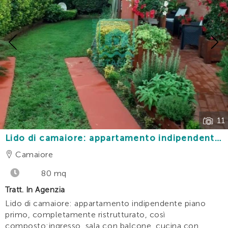
Previous
11
Lido di camaiore: appartamento indipendente
piano primo con giardino e posti auto ad 1,5
Camaiore
km dal mare
80 mq
Tratt. In Agenzia
Lido di camaiore: appartamento indipendente piano
primo, completamente ristrutturato, così
composto:ingresso, sala con balcone, cucina con