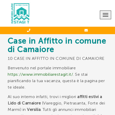
CONTATTACI
Togg
navig
Case in Affitto in comune
di Camaiore
Agenzia STAGI T.
10 CASE IN AFFITTO IN COMUNE DI CAMAIORE
-
0584 66039
388 5744349
Benvenuto nel portale immobiliare
https://www.immobiliarestagit.it/
. Se stai
pianificando la tua vacanza, questa è la pagina per
te ideale.
Al suo interno infatti, trovi i migliori
affitti estivi a
*Il tuo indirizzo Email
Lido di Camaiore
(Viareggio, Pietrasanta, Forte dei
Marmi) in
Versilia
. Tutti gli annunci immobiliari