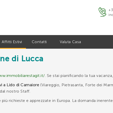
ATTACI
+3
in
Affitti Estivi
Contatti
Valuta Casa
une di Lucca
nzia STAGI T.
ww.immobiliarestagit.it/
. Se stai pianificando la tua vacanza
-
0584 66039
388 5744349
tivi a Lido di Camaiore
(Viareggio, Pietrasanta, Forte dei Marm
al nostro Staff.
le più richieste e apprezzate in Europa. La domanda inerent
uo indirizzo Email