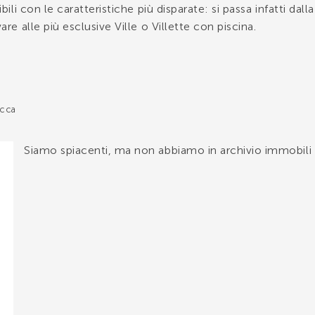
bili con le caratteristiche più disparate: si passa infatti da
re alle più esclusive Ville o Villette con piscina.
i, gli
affitti estivi a Lido di Camaiore
non mancano. L’agenzia 
tuo telefono
obiliari da proporti.
 filtro di ricerca qua sotto. Scegli l’annuncio desiderato e c
cca
tuo nome
Siamo spiacenti, ma non abbiamo in archivio immobili c
tuo cognome
o letto, compreso e accettato i
termini e condizioni
.
trollo Antispam: qual è il numero fra 9 e 11?