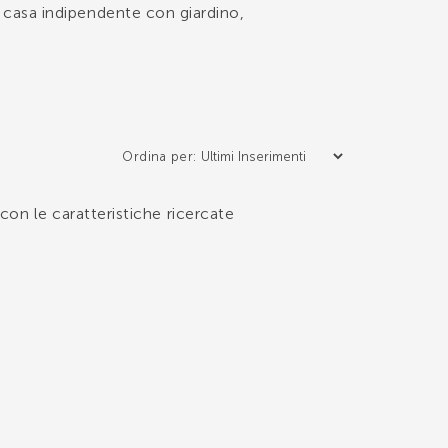
lla casa indipendente con giardino,
STAGI T. è specializzata proprio nelle
ontattaci, ti sapremo fornire tutte le
Ordina per:
on le caratteristiche ricercate