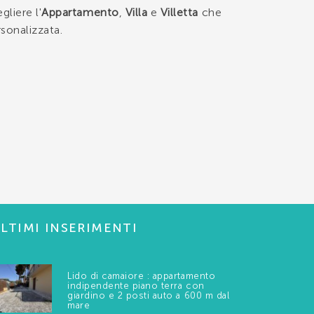
gliere l'
Appartamento
,
Villa
e
Villetta
che
sonalizzata.
LTIMI INSERIMENTI
Lido di camaiore : appartamento
indipendente piano terra con
giardino e 2 posti auto a 600 m dal
mare