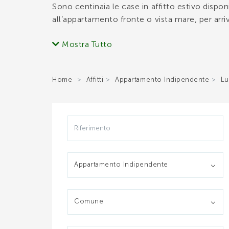
Sono centinaia le case in affitto estivo disponi
all’appartamento fronte o vista mare, per arriva
Come indicato quindi nei capoversi precedent
Mostra Tutto
*Il 
locazioni turistiche, con decine di annunci imm
Trova la tua
casa vacanze
ideale utilizzando il
Home
Affitti
Appartamento Indipendente
Lu
informazioni necessarie.
*Il 
*Il 
Appartamento Indipendente
H
Comune
*Con