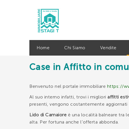
CONT
Home
Chi Siamo
Vendite
Case in Affitto in com
Age
Benvenuto nel portale immobiliare
https://w
Al suo interno infatti, trovi i migliori
affitti es
presenti, vengono costantemente aggiornati d
Lido di Camaiore
è una località balneare tra 
alta. Per fortuna anche l’offerta abbonda.
*Il t