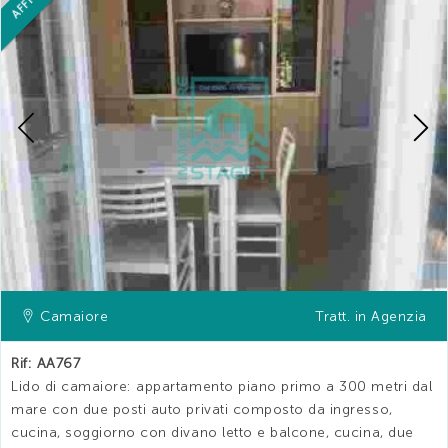
AFFITTO
Previous
Camaiore
Tratt. in Agenzia
Rif: AA767
Lido di camaiore: appartamento piano primo a 300 metri dal
mare con due posti auto privati composto da ingresso,
cucina, soggiorno con divano letto e balcone, cucina, due