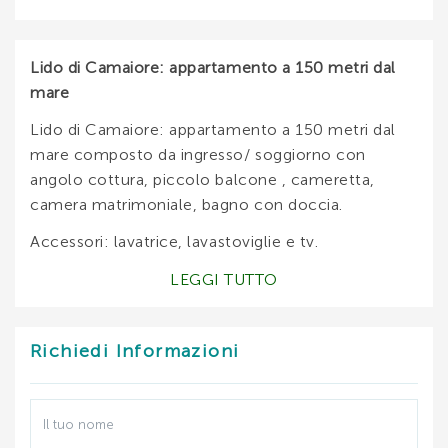
Lido di Camaiore: appartamento a 150 metri dal
mare
Lido di Camaiore: appartamento a 150 metri dal
mare composto da ingresso/ soggiorno con
angolo cottura, piccolo balcone , cameretta,
camera matrimoniale, bagno con doccia.
Accessori: lavatrice, lavastoviglie e tv.
DISPONIBILITA' E PREZZI:
LEGGI TUTTO
MAGGIO:
Richiedi Informazioni
GIUGNO: € 1500
LUGLIO:
AGOSTO: € 2950