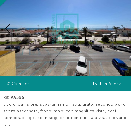
Previous
Camaiore
Tratt. in Agenzia
Rif: AA595
Lido di camaiore: appartamento ristrutturato, secondo piano
senza ascensore, fronte mare con magnifica vista, così
composto:ingresso in soggiorno con cucina a vista e divano
le. . .