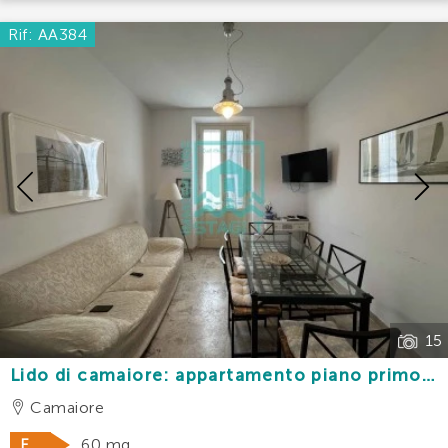
Rif: AA384
Previous
15
Lido di camaiore: appartamento piano primo a
100 mt dal mare
Camaiore
F
60 mq