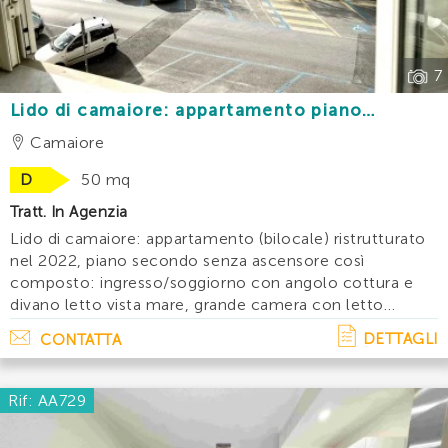
7
Lido di camaiore: appartamento piano
secondo ristrutturato fronte mare con
Camaiore
splendida vista mare
D
50 mq
Tratt. In Agenzia
Lido di camaiore: appartamento (bilocale) ristrutturato
nel 2022, piano secondo senza ascensore così
composto: ingresso/soggiorno con angolo cottura e
divano letto vista mare, grande camera con letto
matrimoniale, letto a castello ed accesso a balcone di
DETTAGLI
CONTATTA
servizio, bagno con doccia. L'apparta. . .
Rif: AA729