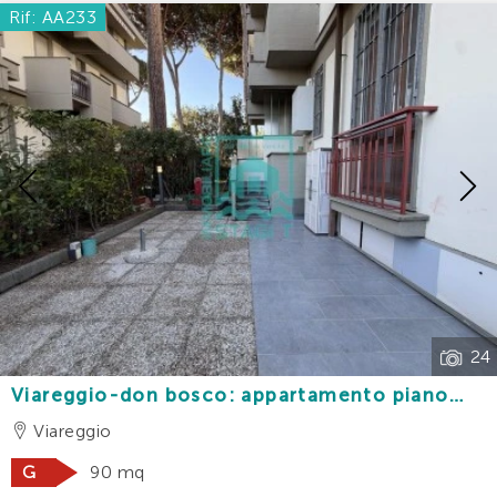
Rif: AA233
Previous
24
Viareggio-don bosco: appartamento piano
terra ristrutturato con giardino e posto auto a
Viareggio
500 m dal mare
G
90 mq