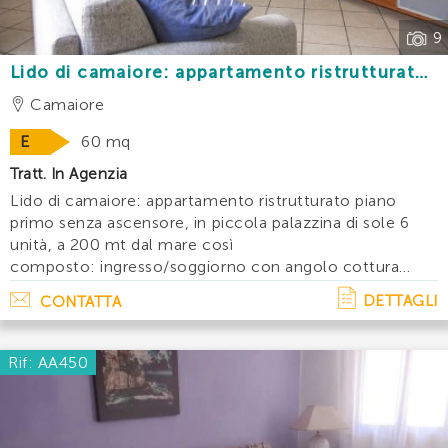
9
Lido di camaiore: appartamento ristrutturato
con 2 camere a 200 mt. Dal mare
Camaiore
E
60 mq
Tratt. In Agenzia
Lido di camaiore: appartamento ristrutturato piano
primo senza ascensore, in piccola palazzina di sole 6
unità, a 200 mt dal mare così
composto: ingresso/soggiorno con angolo cottura
balcone e divano letto, camera matrimoniale,
DETTAGLI
CONTATTA
cameretta con due lettini, bagno con doccia. Access. . .
Rif: AA450