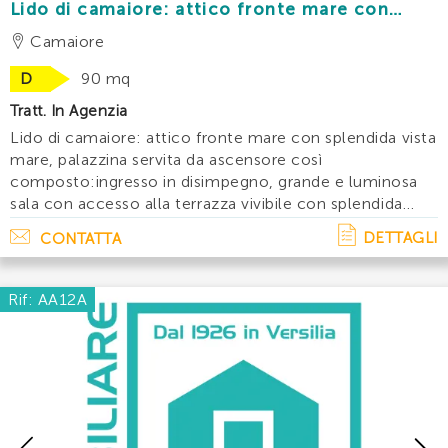
Lido di camaiore: attico fronte mare con
terrazza vivibile 3 camere e 2 bagni
Camaiore
D
90 mq
Tratt. In Agenzia
Lido di camaiore: attico fronte mare con splendida vista
mare, palazzina servita da ascensore così
composto:ingresso in disimpegno, grande e luminosa
sala con accesso alla terrazza vivibile con splendida
vista mare, cucinotto, due camere matrimoniali una
DETTAGLI
CONTATTA
delle quali con balcone, una camera singo. . .
Rif: AA12A