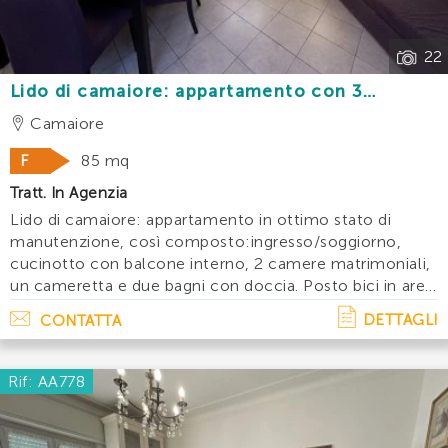
22
Lido di camaiore: appartamento con 3
camere a 50 m dal mare
Camaiore
F
85 mq
Tratt. In Agenzia
Lido di camaiore: appartamento in ottimo stato di
manutenzione, così composto:ingresso/soggiorno,
cucinotto con balcone interno, 2 camere matrimoniali,
un cameretta e due bagni con doccia. Posto bici in area
condominialeubicato a 50 m dal mare e vicino a tutti i
DETTAGLI
CONTATTA
servizi. Accessori: lavatrice, lava. . .
Rif: AA778