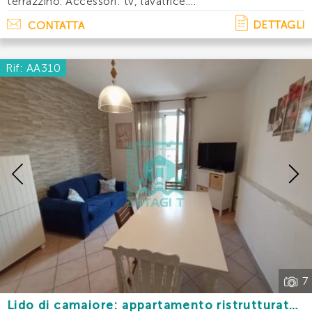
terrazzino. Accessori: tv, lavatrice.
Disponibilita': maggio: € 700giugno: €
DETTAGLI
CONTATTA
1200luglio: agosto:
Rif: AA310
Previous
7
Lido di camaiore: appartamento ristrutturato