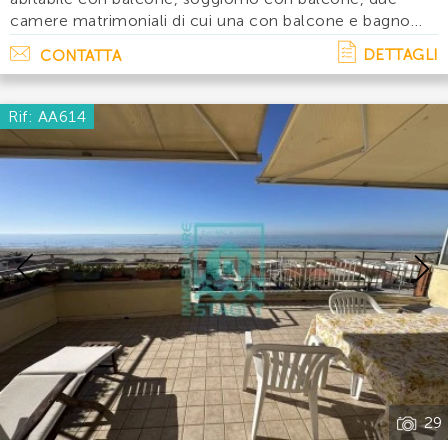
camere matrimoniali di cui una con balcone e bagno
con doccia. Accessori: lavatrice, lavastoviglie, tre tv e
DETTAGLI
CONTATTA
aria condizionata. Disponibilita' e. . .
Rif: AA614
Previous
29