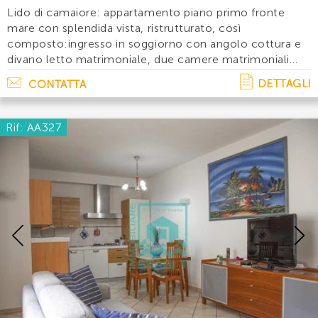
Lido di camaiore: appartamento piano primo fronte
mare con splendida vista, ristrutturato, così
composto:ingresso in soggiorno con angolo cottura e
divano letto matrimoniale, due camere matrimoniali
entrambe da tre posti letto, due bagni con doccia,
DETTAGLI
CONTATTA
ripostiglio e terrazza vivibile. 8 posti letto. . .
Rif: AA327
Previous