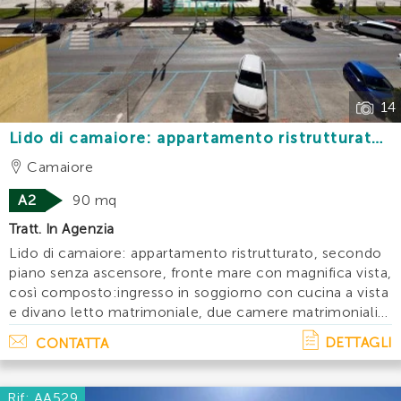
Trova la tua
casa vacanze
ideale utilizzando il filtro
di ricerca qua sotto. Scegli l’annuncio desiderato e
INVIA
contattaci, ti sapremo fornire tutte le informazioni
necessarie.
14
Lido di camaiore: appartamento ristrutturato
fronte mare con magnifica vista
Camaiore
A2
90 mq
Tratt. In Agenzia
Lido di camaiore: appartamento ristrutturato, secondo
piano senza ascensore, fronte mare con magnifica vista,
così composto:ingresso in soggiorno con cucina a vista
e divano letto matrimoniale, due camere matrimoniali
entrambe da 3 posti letto, due bagni con doccia e
DETTAGLI
CONTATTA
ripostiglio. 8 posti lettoac. . .
Rif: AA529