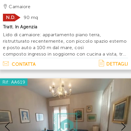
3 camere e 2 bagni con posto auto a 100 m
Camaiore
dal mare
N.D.
90 mq
Tratt. In Agenzia
Lido di camaiore: appartamento piano terra,
ristrutturato recentemente, con piccolo spazio esterno
e posto auto a 100 m dal mare, così
composto:ingresso in soggiorno con cucina a vista, tre
camere matrimoniali, due bagni con doccia. Accessori:
DETTAGLI
CONTATTA
lavatrice, lavastoviglie, aria condizionata, posto au. . .
Rif: AA619
Previous