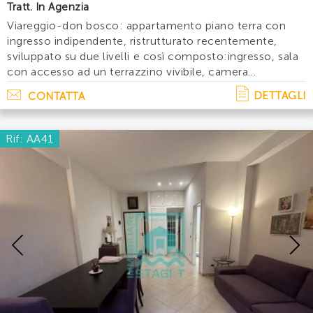
Tratt. In Agenzia
Viareggio-don bosco: appartamento piano terra con
ingresso indipendente, ristrutturato recentemente,
sviluppato su due livelli e così composto:ingresso, sala
con accesso ad un terrazzino vivibile, camera
matrimoniale, bagno con doccia e cucina con accesso
DETTAGLI
CONTATTA
a giardino,scendendo accediamo alla tave. . .
Rif: AA41
Previous