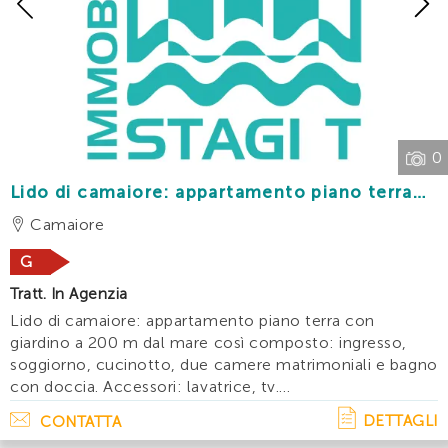
Previous
0
Lido di camaiore: appartamento piano terra
con giardino a 200 m dal mare
Camaiore
G
Tratt. In Agenzia
Lido di camaiore: appartamento piano terra con
giardino a 200 m dal mare così composto: ingresso,
soggiorno, cucinotto, due camere matrimoniali e bagno
con doccia. Accessori: lavatrice, tv.
Disponibilita': maggio:giugno: €
DETTAGLI
CONTATTA
1550luglio:agosto:settembre: