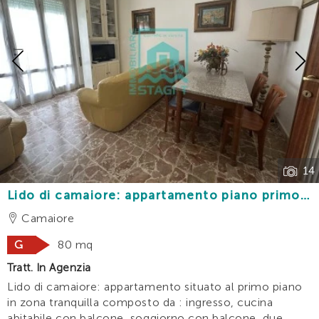
Previous
14
Lido di camaiore: appartamento piano primo a
500 metri dal mare
Camaiore
G
80 mq
Tratt. In Agenzia
Lido di camaiore: appartamento situato al primo piano
in zona tranquilla composto da : ingresso, cucina
abitabile con balcone, soggiorno con balcone, due