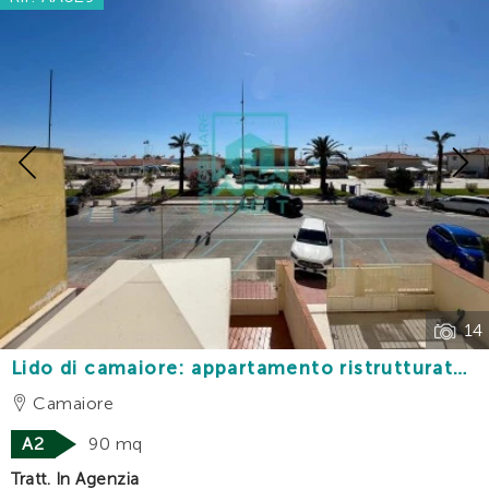
Previous
14
Lido di camaiore: appartamento ristrutturato
fronte mare con splendida vista e terrazza
Camaiore
vivibile
A2
90 mq
Tratt. In Agenzia