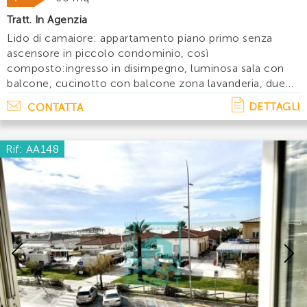
Tratt. In Agenzia
Lido di camaiore: appartamento piano primo senza
ascensore in piccolo condominio, così
composto:ingresso in disimpegno, luminosa sala con
balcone, cucinotto con balcone zona lavanderia, due
camere matrimoniali, una delle quali con tre lettini
DETTAGLI
CONTATTA
singoli e bagno con doccia finestrato. L' appartamento. .
.
Rif: AA148
Previous