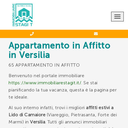
CONTATTACI
Togg
navig
Appartamento in Affitto
in Versilia
Agenzia STAGI T.
65 APPARTAMENTO IN AFFITTO
-
0584 66039
388 5744349
Benvenuto nel portale immobiliare
https://www.immobiliarestagit.it/
. Se stai
pianificando la tua vacanza, questa è la pagina per
te ideale.
Al suo interno infatti, trovi i migliori
affitti estivi a
*Il tuo indirizzo Email
Lido di Camaiore
(Viareggio, Pietrasanta, Forte dei
Marmi) in
Versilia
. Tutti gli annunci immobiliari