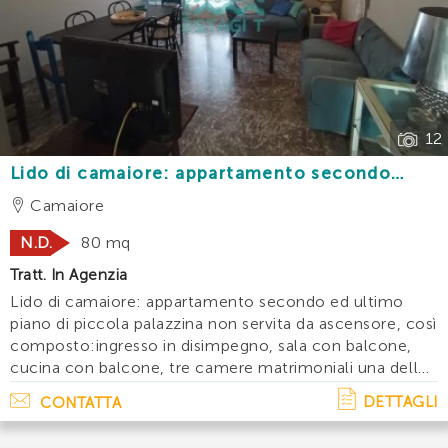
12
Lido di camaiore: appartamento secondo
piano con 3 camere e due bagni a 150 m dal
Camaiore
mare
N.D.
80 mq
Tratt. In Agenzia
Lido di camaiore: appartamento secondo ed ultimo
piano di piccola palazzina non servita da ascensore, così
composto:ingresso in disimpegno, sala con balcone,
cucina con balcone, tre camere matrimoniali una delle
quali con balcone e due bagni. Accessori: lavatrice,
DETTAGLI
CONTATTA
lavastoviglie, tv, posti bici. Di. . .