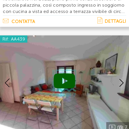
piccola palazzina, così composto:ingresso in soggiorno
con cucina a vista ed accesso a terrazza vivibile di circa
35 mq, due camere matrimoniali, camera media e due
DETTAGLI
CONTATTA
bagni con doccia. L' immobile è. . .
Rif: AA439
Previous
7