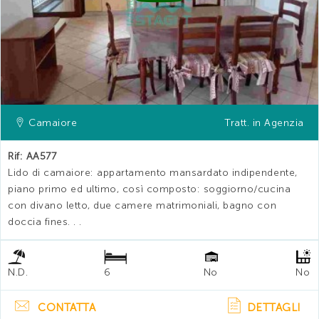
Camaiore
Tratt. in Agenzia
Rif: AA577
Lido di camaiore: appartamento mansardato indipendente,
piano primo ed ultimo, così composto: soggiorno/cucina
con divano letto, due camere matrimoniali, bagno con
doccia fines. . .
N.D.
6
No
No
CONTATTA
DETTAGLI