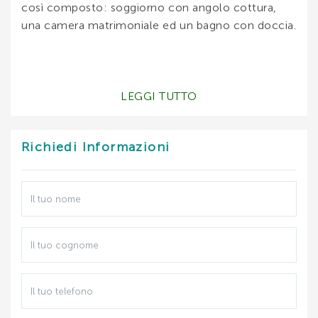
così composto: soggiorno con angolo cottura,
una camera matrimoniale ed un bagno con doccia.
LEGGI TUTTO
Accessori : lavatrice.
DISPONIBILITA' E PREZZI:
Richiedi Informazioni
MAGGIO:
GIUGNO:
LUGLIO:
AGOSTO: € 2300
SETTEMBRE: € 700