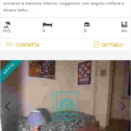
accesso a balcone interno, soggiorno con angolo cottura e
divano letto,. . .
N.D.
4
Sì
No
CONTATTA
DETTAGLI
AFFITTO
Previous