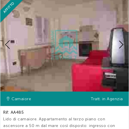
AFFITTO
Previous
Camaiore
Tratt. in Agenzia
Rif: AA485
Lido di camaiore. Appartamento al terzo piano con
ascensore a 50 m dal mare così disposto: ingresso con