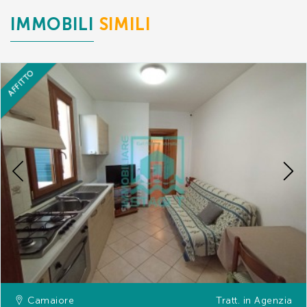
IMMOBILI
SIMILI
AFFITTO
Previous
Camaiore
Tratt. in Agenzia