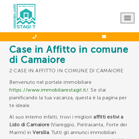
CONTATTACI
Togg
navig
Case in Affitto in comune
di Camaiore
Agenzia STAGI T.
2 CASE IN AFFITTO IN COMUNE DI CAMAIORE
-
0584 66039
388 5744349
Benvenuto nel portale immobiliare
https://www.immobiliarestagit.it/
. Se stai
pianificando la tua vacanza, questa è la pagina per
te ideale.
Al suo interno infatti, trovi i migliori
affitti estivi a
*Il tuo indirizzo Email
Lido di Camaiore
(Viareggio, Pietrasanta, Forte dei
Marmi) in
Versilia
. Tutti gli annunci immobiliari