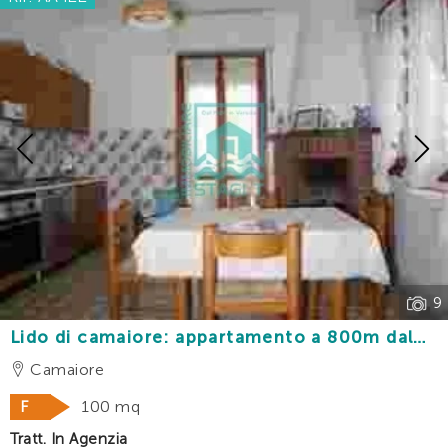
Previous
9
Lido di camaiore: appartamento a 800m dal
mare con 3 camere e posto auto
Camaiore
F
100 mq
Tratt. In Agenzia