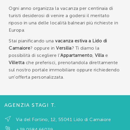
Ogni anno organizza la vacanza per centinaia di
turisti desiderosi di venire a godersi il meritato
riposo in una delle località balneari più richieste in
Europa.
Stai pianificando una
vacanza estiva a Lido di
Camaiore
? oppure in
Versilia
? Ti diamo la
possibilità di scegliere l'
Appartamento
,
Villa
e
Villetta
che preferisci, prenotandola direttamente
sul nostro portale immobiliare oppure richiedendo
un'offerta personalizzata.
AGENZIA STAGI T.
Via del Fortino, 12, 55041 Lido di Camaiore
+39 0584 66039