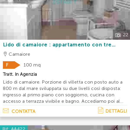
Trova la tua
casa vacanze
ideale utilizzando il filtro
di ricerca qua sotto. Scegli l’annuncio desiderato e
INVIA
contattaci, ti sapremo fornire tutte le informazioni
necessarie.
22
Lido di camaiore : appartamento con tre
camere e posto auto a 800m dal mare
Camaiore
F
100 mq
Tratt. In Agenzia
Lido di camaiore. Porzione di villetta con posto auto a
800 m dal mare sviluppata su due livelli così disposta:
ingresso al primo piano con soggiorno, cucina con
accesso a terrazza vivibile e bagno. Accediamo poi al
secondo piano dove troviamo due camere matrimoniali
DETTAGLI
CONTATTA
una delle quali con balcone,. . .
Rif: AA422