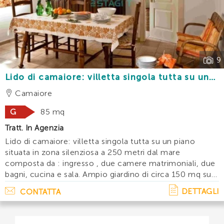
Trova la tua
casa vacanze
ideale utilizzando il filtro
di ricerca qua sotto. Scegli l’annuncio desiderato e
INVIA
contattaci, ti sapremo fornire tutte le informazioni
necessarie.
9
Lido di camaiore: villetta singola tutta su un
piano a 250 metri dal mare con posto auto e
Camaiore
giardino
G
85 mq
Tratt. In Agenzia
Lido di camaiore: villetta singola tutta su un piano
situata in zona silenziosa a 250 metri dal mare
composta da : ingresso , due camere matrimoniali, due
bagni, cucina e sala. Ampio giardino di circa 150 mq sul
quale è possibile pranzare o cenare all'esterno e posto
DETTAGLI
CONTATTA
auto privato. Accessori: lava. . .