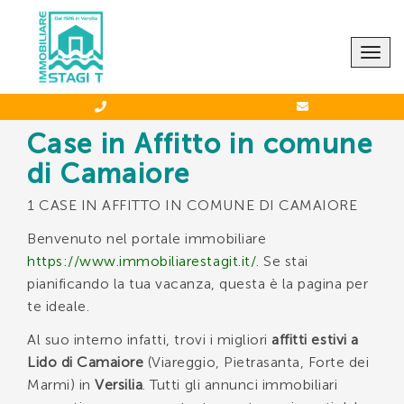
CONTATTACI
Togg
navig
Case in Affitto in comune
di Camaiore
Agenzia STAGI T.
1 CASE IN AFFITTO IN COMUNE DI CAMAIORE
-
0584 66039
388 5744349
Benvenuto nel portale immobiliare
https://www.immobiliarestagit.it/
. Se stai
pianificando la tua vacanza, questa è la pagina per
te ideale.
Al suo interno infatti, trovi i migliori
affitti estivi a
*Il tuo indirizzo Email
Lido di Camaiore
(Viareggio, Pietrasanta, Forte dei
Marmi) in
Versilia
. Tutti gli annunci immobiliari