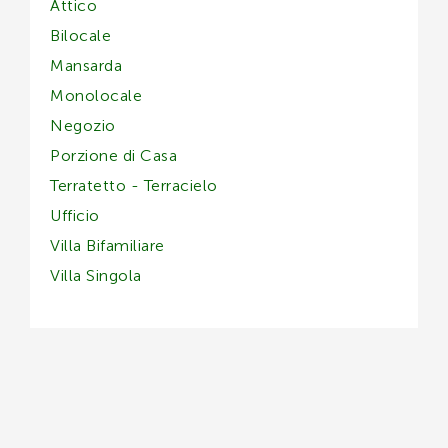
Trova la tua
casa vacanze
ideale utilizzando il filtro
Attico
di ricerca qua sotto. Scegli l’annuncio desiderato e
Bilocale
INVIA
contattaci, ti sapremo fornire tutte le informazioni
Mansarda
necessarie.
Monolocale
Negozio
Porzione di Casa
Terratetto - Terracielo
Ufficio
Villa Bifamiliare
Villa Singola