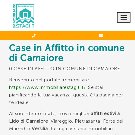
CONTATTACI
Togg
navig
Case in Affitto in comune
di Camaiore
Agenzia STAGI T.
0 CASE IN AFFITTO IN COMUNE DI CAMAIORE
-
0584 66039
388 5744349
Benvenuto nel portale immobiliare
https://www.immobiliarestagit.it/
. Se stai
pianificando la tua vacanza, questa è la pagina per
te ideale.
Al suo interno infatti, trovi i migliori
affitti estivi a
*Il tuo indirizzo Email
Lido di Camaiore
(Viareggio, Pietrasanta, Forte dei
Marmi) in
Versilia
. Tutti gli annunci immobiliari